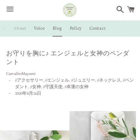
Search
Menu
hop
About
Voice
Blog
Policy
Contact
/
C
お守りを胸に♪ エンジェルと女神のペンダ
ント
CarvalhoMayumi
#アクセサリー
,
#エンジェル
,
#ジュエリー
,
#ネックレス
,
#ペン
ダント
,
#女神
,
#守護天使
,
#幸運の女神
2020年8月26日