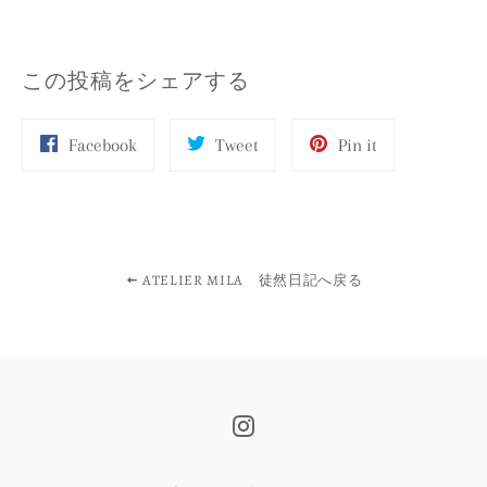
この投稿をシェアする
Share
Tweet
Pin
Facebook
Tweet
Pin it
on
on
on
Facebook
Twitter
Pinterest
ATELIER MILA 徒然日記へ戻る
Instagram