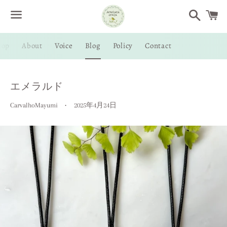
Search
Menu
hop
About
Voice
Blog
Policy
Contact
/
C
エメラルド
CarvalhoMayumi
2025年4月24日