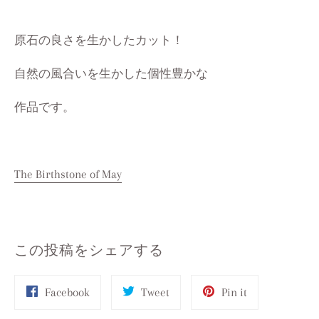
原石の良さを生かしたカット！
自然の風合いを生かした個性豊かな
作品です。
The Birthstone of May
この投稿をシェアする
Share
Tweet
Pin
Facebook
Tweet
Pin it
on
on
on