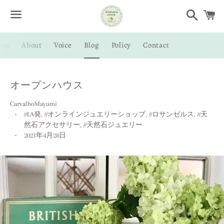
Search
Menu
hop
About
Voice
Blog
Policy
Contact
/
C
オープンハウス
CarvalhoMayumi
#LA発
,
#オンラインジュエリーショップ
,
#ロサンゼルス
,
#天
然石アクセサリー
,
#天然石ジュエリー
2021年4月28日