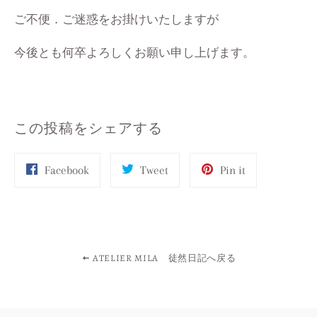
ご不便．ご迷惑をお掛けいたしますが
今後とも何卒よろしくお願い申し上げます。
この投稿をシェアする
Share
Tweet
Pin
Facebook
Tweet
Pin it
on
on
on
Facebook
Twitter
Pinterest
ATELIER MILA 徒然日記へ戻る