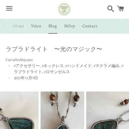
Search
Menu
hop
About
Voice
Blog
Policy
Contact
/
C
ラブラドライト 〜光のマジック〜
CarvalhoMayumi
#アクセサリー
,
#ネックレス
,
#ハンドメイド
,
#マクラメ編み
,
#
ラブラドライト
,
#ロサンゼルス
2021年11月9日