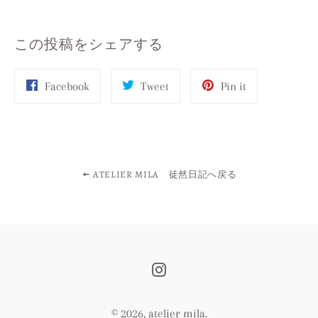
この投稿をシェアする
Share
Tweet
Pin
Facebook
Tweet
Pin it
on
on
on
Facebook
Twitter
Pinterest
ATELIER MILA 徒然日記へ戻る
Instagram
© 2026,
atelier mila
.