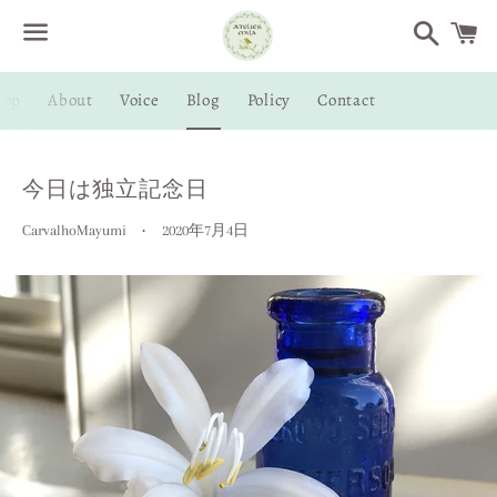
Search
Menu
hop
About
Voice
Blog
Policy
Contact
/
C
今日は独立記念日
CarvalhoMayumi
2020年7月4日