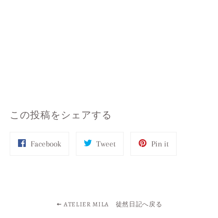
この投稿をシェアする
Share
Tweet
Pin
Facebook
Tweet
Pin it
on
on
on
Facebook
Twitter
Pinterest
ATELIER MILA 徒然日記へ戻る