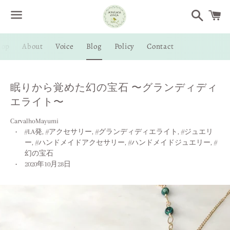
Search
Menu
hop
About
Voice
Blog
Policy
Contact
/
C
眠りから覚めた幻の宝石 〜グランディディ
エライト〜
CarvalhoMayumi
#LA発
,
#アクセサリー
,
#グランディディエライト
,
#ジュエリ
ー
,
#ハンドメイドアクセサリー
,
#ハンドメイドジュエリー
,
#
幻の宝石
2020年10月28日