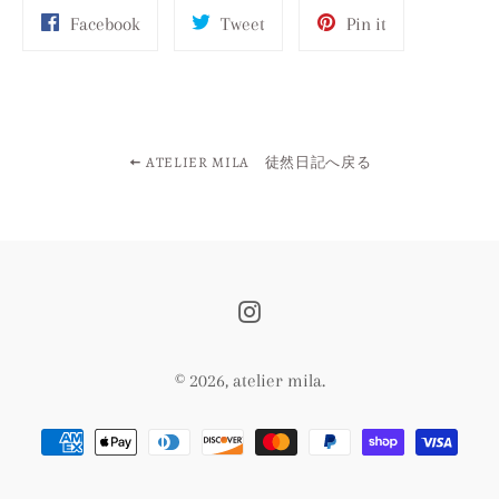
Share
Tweet
Pin
Facebook
Tweet
Pin it
on
on
on
Facebook
Twitter
Pinterest
ATELIER MILA 徒然日記へ戻る
Instagram
© 2026,
atelier mila
.
決
済
方