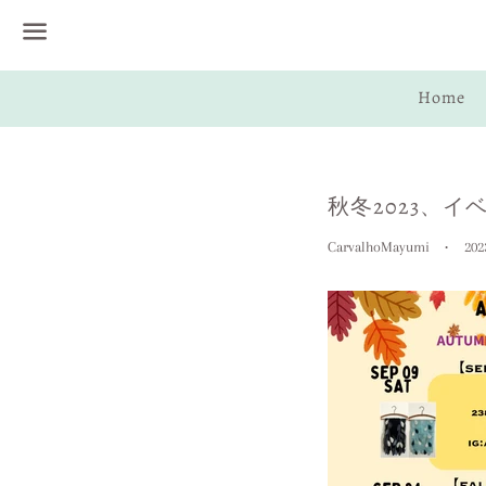
Menu
Home
秋冬2023、イ
CarvalhoMayumi
20