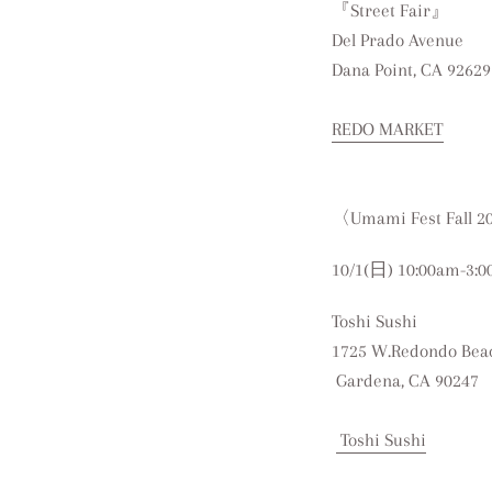
『Street Fair』
Del Prado Avenue
Dana Point, CA 9262
REDO MARKET
〈Umami Fest Fall 
10/1(日)
10:00am-3:
Toshi Sushi
1725 W.Redondo Beac
Gardena, CA 90247
Toshi Sushi