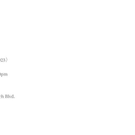
9
2023〉
00pm
h Blvd.