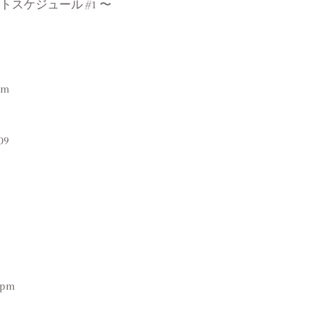
ントスケジュール #1 〜
pm
09
〉
0pm