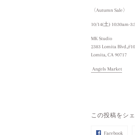
〈Autumn Sale〉
10/14(土)
10:30am-3
MK Studio
2383 Lomita Blvd.,#1
Lomita, CA 90717
Angels Market
この投稿をシ
Share
Facebook