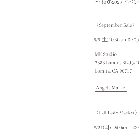
〜 秋冬2023 イベ
〈September Sale〉
9/9(土)
10:30am-3:30
MK Studio
2383 Lomita Blvd.,#1
Lomita, CA 90717
Angels Market
〈Fall Redo Market
9/24(日)
9:00am-4:0