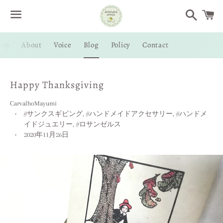
Search
Menu
hop
About
Voice
Blog
Policy
Contact
/
C
Happy Thanksgiving
CarvalhoMayumi
#サンクスギビング
,
#ハンドメイドアクセサリー
,
#ハンドメ
イドジュエリー
,
#ロサンゼルス
2020年11月26日