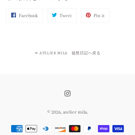
Share
Tweet
Pin
Facebook
Tweet
Pin it
on
on
on
Facebook
Twitter
Pinterest
ATELIER MILA 徒然日記へ戻る
Instagram
© 2026,
atelier mila
.
決
済