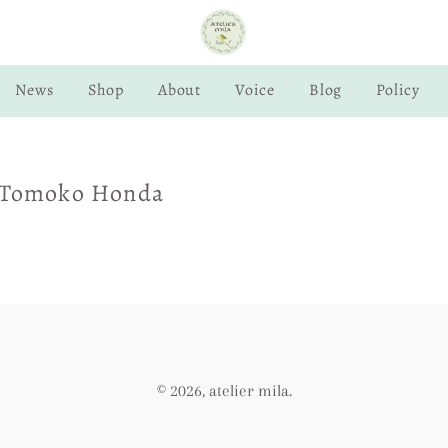
News
Shop
About
Voice
Blog
Policy
y Tomoko Honda
© 2026,
atelier mila
.