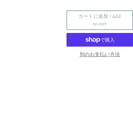
ー
価
カートに追加 / Add
格
to cart
/
Regular
price
別のお支払い方法