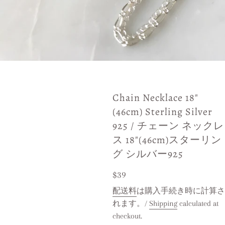
Chain Necklace 18"
(46cm) Sterling Silver
925 / チェーン ネックレ
ス 18"(46cm)スターリン
グ シルバー925
レ
$39
ギ
配送料
は購入手続き時に計算さ
れます。/
Shipping
calculated at
ュ
checkout.
ラ