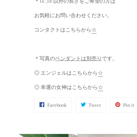
＊16",18"以外の長さをご希望の方は
お気軽にお問い合わせください。
コンタクトはこちらから
☆
＊写真の
ペンダントは別売り
です。
◎ エンジェルはこちらから
☆
◎ 幸運の女神はこちらから
☆
Share
Tweet
P
Facebook
Tweet
Pin it
on
on
o
Facebook
Twitter
P