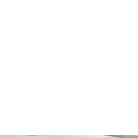
in
n
interest