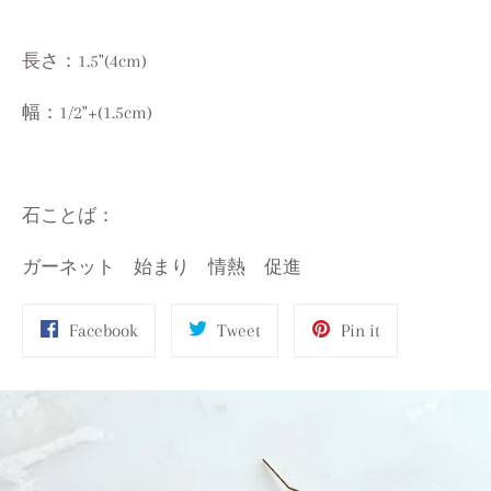
長さ：1.5"(4cm)
幅：1/2"+(1.5cm)
石ことば：
ガーネット 始まり 情熱 促進
Share
Tweet
Pin
Facebook
Tweet
Pin it
on
on
on
Facebook
Twitter
Pinterest