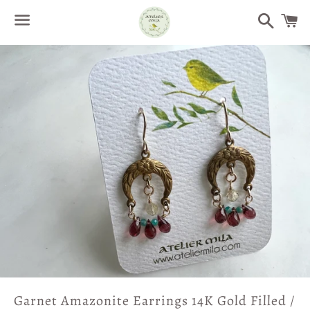
Search
Menu
/
C
Garnet Amazonite Earrings 14K Gold Filled /