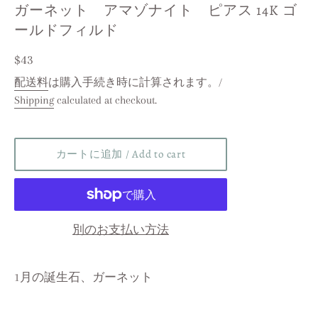
ガーネット アマゾナイト ピアス 14K ゴ
ールドフィルド
レ
$43
ギ
配送料
は購入手続き時に計算されます。/
Shipping
calculated at checkout.
ュ
ラ
ー
カートに追加 / Add to cart
価
格
/
Regular
別のお支払い方法
price
1月の誕生石、ガーネット