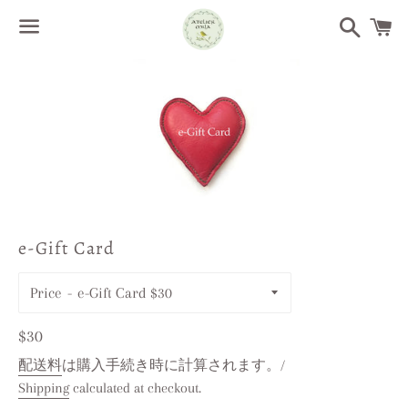
Search
Menu
/
C
e-Gift Card
Price
レ
$30
ギ
配送料
は購入手続き時に計算されます。/
Shipping
calculated at checkout.
ュ