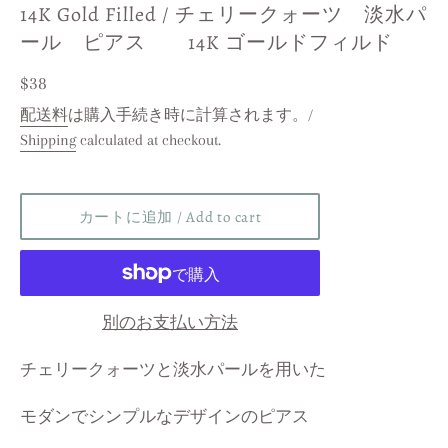
14K Gold Filled / チェリークォーツ 淡水パ
ール ピアス 14K ゴールドフィルド
レ
$38
ギ
配送料
は購入手続き時に計算されます。/
Shipping
calculated at checkout.
ュ
ラ
ー
カートに追加 / Add to cart
価
格
/
Regular
別のお支払い方法
price
チェリークォーツと淡水パールを用いた
モダンでシンプルなデザインのピアス