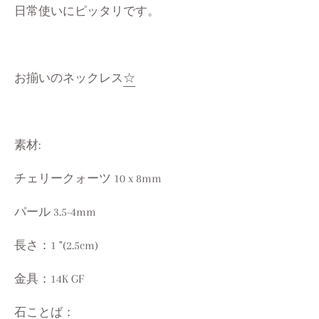
日常使いにピッタリです。
お揃いのネックレス
☆
素材:
チェリークォーツ 10 x 8mm
パール 3.5-4mm
長さ：1 "(2.5cm)
金具：14K GF
石ことば：