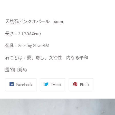
天然石:ピンクオパール 6mm
長さ：2 1/8"(5.3cm)
金具：Sterling Silver925
石ことば：愛、癒し、女性性 内なる平和
霊的目覚め
Share
Tweet
Pin
Facebook
Tweet
Pin it
on
on
on
Facebook
Twitter
Pinterest