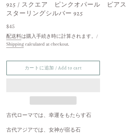
925 / スクエア ピンクオパール ピアス
スターリングシルバー 925
レ
$45
ギ
配送料
は購入手続き時に計算されます。/
Shipping
calculated at checkout.
ュ
ラ
ー
カートに追加 / Add to cart
価
格
/
Regular
price
古代ローマでは、幸運をもたらす石
古代アジアでは、女神が宿る石