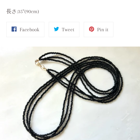
長さ:35"(90cm)
Share
Tweet
Pin
Facebook
Tweet
Pin it
on
on
on
Facebook
Twitter
Pinterest