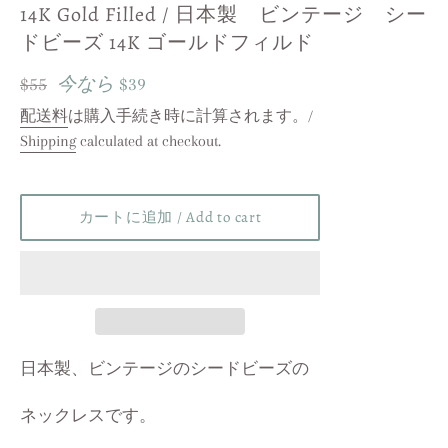
14K Gold Filled / 日本製 ビンテージ シー
ドビーズ 14K ゴールドフィルド
レ
$55
今なら
$39
ギ
配送料
は購入手続き時に計算されます。/
Shipping
calculated at checkout.
ュ
ラ
ー
カートに追加 / Add to cart
価
格
/
Regular
price
日本製、ビンテージのシードビーズの
ネックレスです。