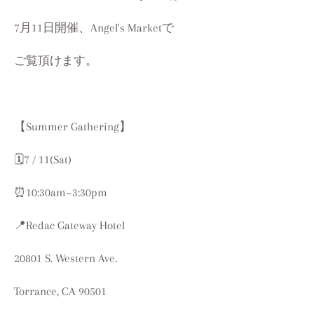
7月11日開催、Angel's Marketで
ご覧頂けます。
【Summer Gathering】
🗓️7 / 11(Sat)
⏰10:30am~3:30pm
📍Redac Gateway Hotel
20801 S. Western Ave.
Torrance, CA 90501