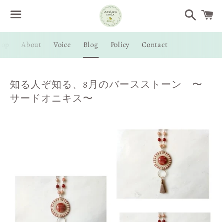
Search
C
Menu
hop
About
Voice
Blog
Policy
Contact
atelier
知る人ぞ知る、8月のバースストーン 〜
サードオニキス〜
mila
徒
然
日
記