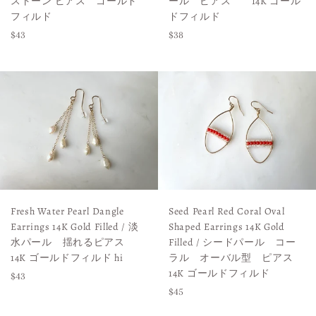
ール ピアス 14K ゴール
ストーン ピアス ゴールド
ドフィルド
フィルド
Regular
Regular
$38
$43
price
price
Fresh Water Pearl Dangle
Seed Pearl Red Coral Oval
Earrings 14K Gold Filled / 淡
Shaped Earrings 14K Gold
水パール 揺れるピアス
Filled / シードパール コー
14K ゴールドフィルド hi
ラル オーバル型 ピアス
14K ゴールドフィルド
Regular
$43
Regular
$45
price
price