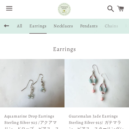
Search
C
Menu
All
Earrings
Necklaces
Pendants
Chains
R
Back to site navigation
Collection:
Earrings
Aquamarine Drop Earrings
Guatemalan Jade Earrings
Sterling Silver 925 /アクアマ
Sterling Silver 925/ ガテマラ
リン ドロップ ピアス ス
ン ピアス スターリングシ