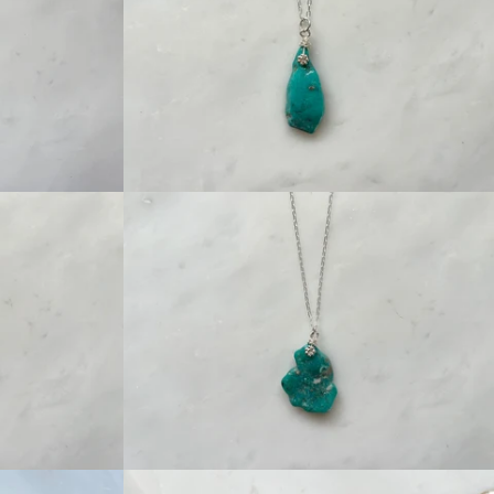
Regular
price
Regular
price