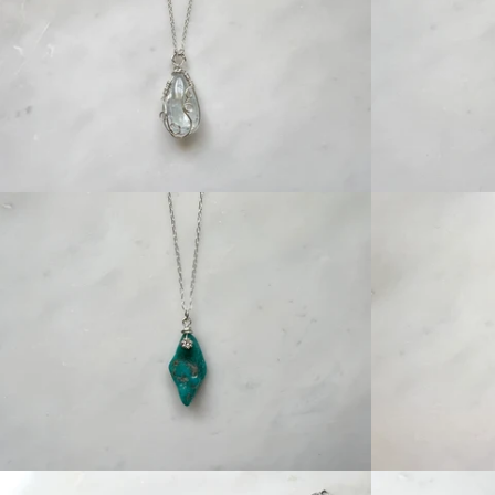
Regular
price
Regular
price