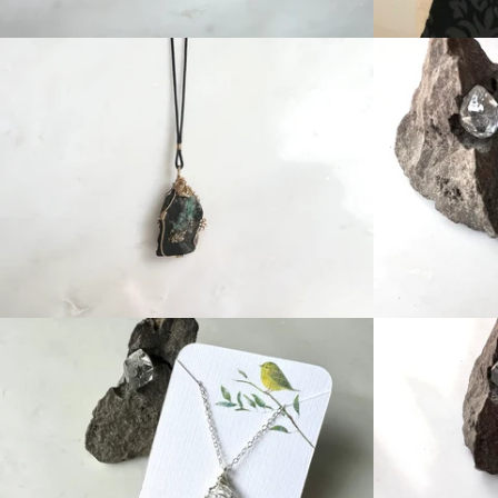
price
Regular
price