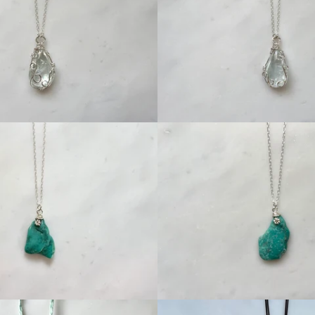
Regular
Regular
price
price
Regular
price