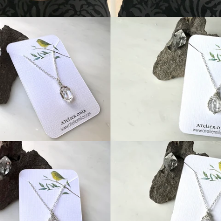
price
Regular
Regular
price
price