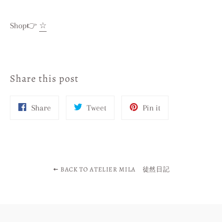
Shop👉
☆
Share this post
Share
Tweet
Pin
Share
Tweet
Pin it
on
on
on
Facebook
Twitter
Pinterest
BACK TO ATELIER MILA 徒然日記