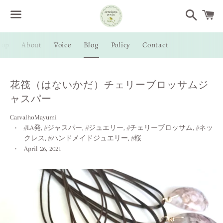
Search
C
Menu
hop
About
Voice
Blog
Policy
Contact
花筏（はないかだ）チェリーブロッサムジ
ャスパー
CarvalhoMayumi
#LA発
,
#ジャスパー
,
#ジュエリー
,
#チェリーブロッサム
,
#ネッ
クレス
,
#ハンドメイドジュエリー
,
#桜
April 26, 2021